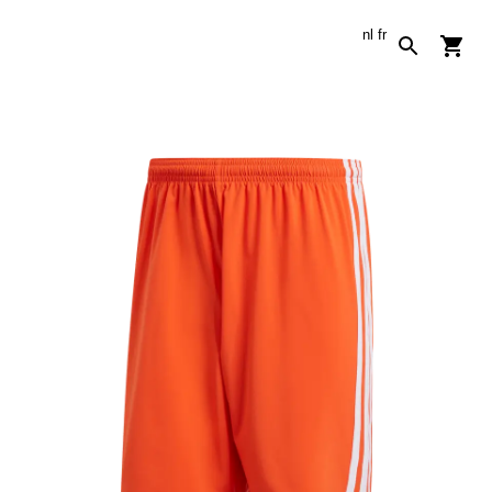
nl
fr