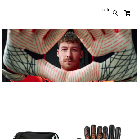
nl
fr