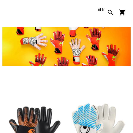
nl
fr