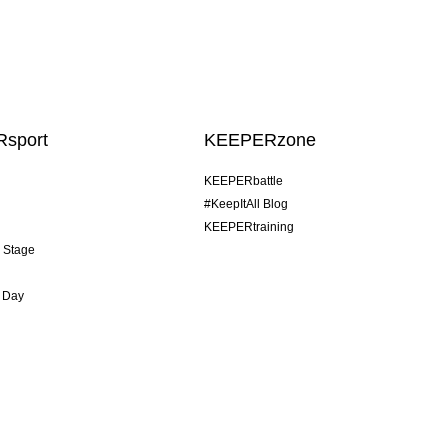
sport
KEEPERzone
KEEPERbattle
#KeepItAll Blog
KEEPERtraining
& Stage
 Day