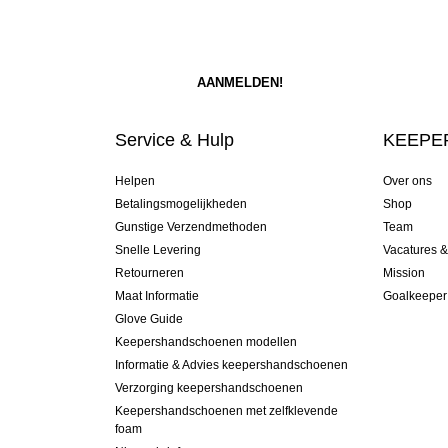
Service & Hulp
KEEPER
Helpen
Over ons
Betalingsmogelijkheden
Shop
Gunstige Verzendmethoden
Team
Snelle Levering
Vacatures 
Retourneren
Mission
Maat Informatie
Goalkeeper
Glove Guide
Keepershandschoenen modellen
Informatie & Advies keepershandschoenen
Verzorging keepershandschoenen
Keepershandschoenen met zelfklevende
foam