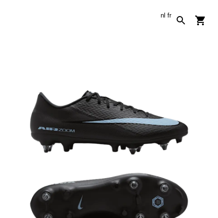
nl
fr