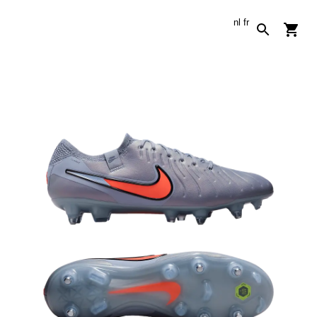
nl
fr