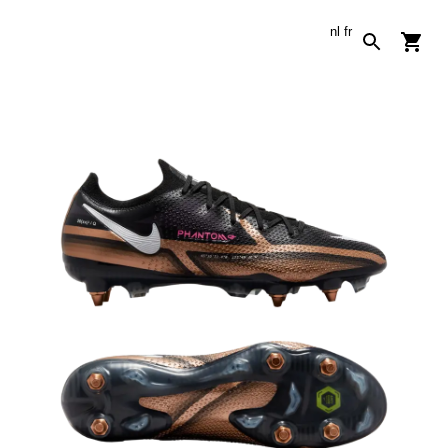
nl
fr