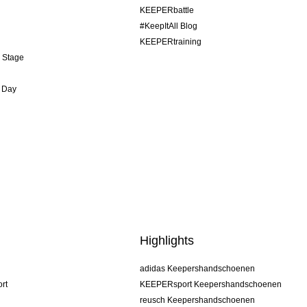
KEEPERbattle
#KeepItAll Blog
KEEPERtraining
& Stage
 Day
Highlights
adidas Keepershandschoenen
rt
KEEPERsport Keepershandschoenen
reusch Keepershandschoenen