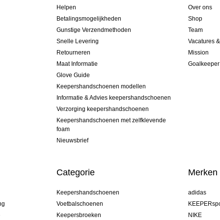
Helpen
Over ons
Betalingsmogelijkheden
Shop
Gunstige Verzendmethoden
Team
Snelle Levering
Vacatures 
Retourneren
Mission
Maat Informatie
Goalkeeper
Glove Guide
Keepershandschoenen modellen
Informatie & Advies keepershandschoenen
Verzorging keepershandschoenen
Keepershandschoenen met zelfklevende
foam
Nieuwsbrief
Categorie
Merken
Keepershandschoenen
adidas
ng
Voetbalschoenen
KEEPERspo
e
Keepersbroeken
NIKE