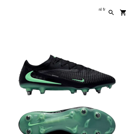
nl
fr