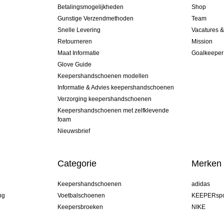
Betalingsmogelijkheden
Shop
Gunstige Verzendmethoden
Team
Snelle Levering
Vacatures 
Retourneren
Mission
Maat Informatie
Goalkeeper
Glove Guide
Keepershandschoenen modellen
Informatie & Advies keepershandschoenen
Verzorging keepershandschoenen
Keepershandschoenen met zelfklevende
foam
Nieuwsbrief
Categorie
Merken
Keepershandschoenen
adidas
ng
Voetbalschoenen
KEEPERspo
e
Keepersbroeken
NIKE
Keepershirts
Puma