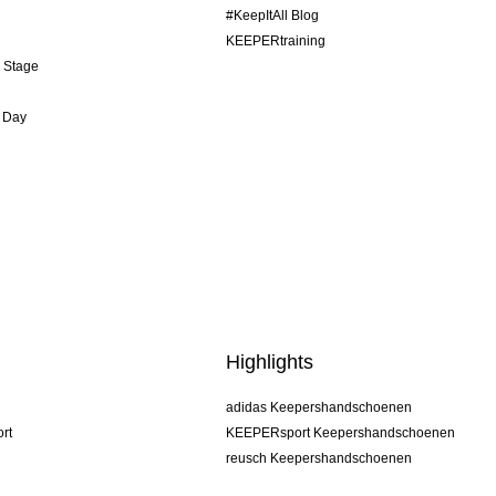
#KeepItAll Blog
KEEPERtraining
& Stage
 Day
Highlights
adidas Keepershandschoenen
rt
KEEPERsport Keepershandschoenen
reusch Keepershandschoenen
uhlsport Keepershandschoenen