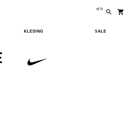
nl
fr
KLEDING
SALE
E