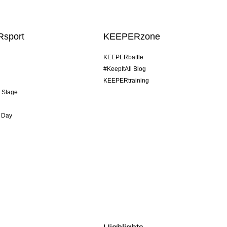
sport
KEEPERzone
KEEPERbattle
#KeepItAll Blog
KEEPERtraining
& Stage
 Day