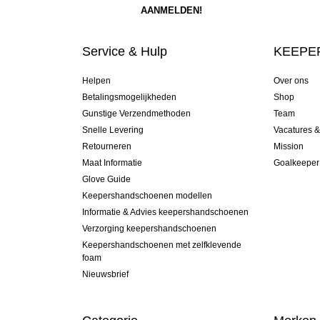
Service & Hulp
KEEPER
Helpen
Over ons
Betalingsmogelijkheden
Shop
Gunstige Verzendmethoden
Team
Snelle Levering
Vacatures 
Retourneren
Mission
Maat Informatie
Goalkeeper
Glove Guide
Keepershandschoenen modellen
Informatie & Advies keepershandschoenen
Verzorging keepershandschoenen
Keepershandschoenen met zelfklevende
foam
Nieuwsbrief