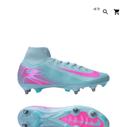
nl
fr