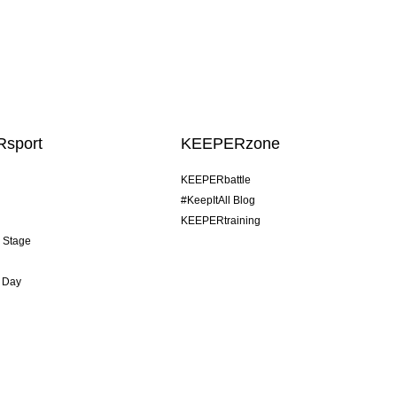
sport
KEEPERzone
KEEPERbattle
#KeepItAll Blog
KEEPERtraining
& Stage
 Day