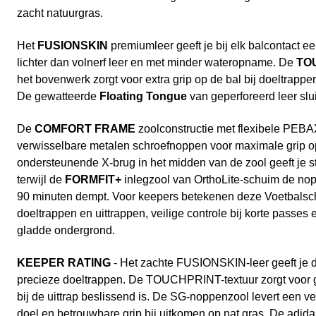
zacht natuurgras.
Het
FUSIONSKIN
premiumleer geeft je bij elk balcontact ee
lichter dan volnerf leer en met minder wateropname. De
TO
het bovenwerk zorgt voor extra grip op de bal bij doeltrappe
De gewatteerde
Floating Tongue
van geperforeerd leer slui
De
COMFORT FRAME
zoolconstructie met flexibele PEBA
verwisselbare metalen schroefnoppen voor maximale grip o
ondersteunende X-brug in het midden van de zool geeft je stab
terwijl de
FORMFIT+
inlegzool van OrthoLite-schuim de no
90 minuten dempt. Voor keepers betekenen deze Voetbalsch
doeltrappen en uittrappen, veilige controle bij korte passes
gladde ondergrond.
KEEPER RATING
- Het zachte FUSIONSKIN-leer geeft je de
precieze doeltrappen. De TOUCHPRINT-textuur zorgt voor g
bij de uittrap beslissend is. De SG-noppenzool levert een vei
doel en betrouwbare grip bij uitkomen op nat gras. De adi