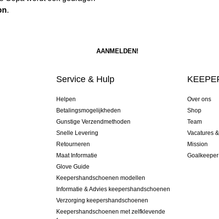
on
.
Service & Hulp
KEEPER
Helpen
Over ons
Betalingsmogelijkheden
Shop
Gunstige Verzendmethoden
Team
Snelle Levering
Vacatures 
Retourneren
Mission
Maat Informatie
Goalkeeper
Glove Guide
Keepershandschoenen modellen
Informatie & Advies keepershandschoenen
Verzorging keepershandschoenen
Keepershandschoenen met zelfklevende