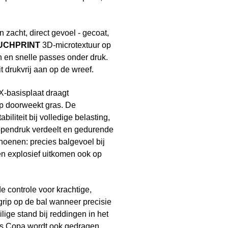
n zacht, direct gevoel - gecoat,
UCHPRINT
3D-microtextuur op
n en snelle passes onder druk.
t drukvrij aan op de wreef.
X-basisplaat draagt
p doorweekt gras. De
iliteit bij volledige belasting,
ppendruk verdeelt en gedurende
oenen: precies balgevoel bij
 en explosief uitkomen ook op
 controle voor krachtige,
rip op de bal wanneer precisie
lige stand bij reddingen in het
das Copa wordt ook gedragen