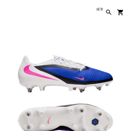
nl
fr