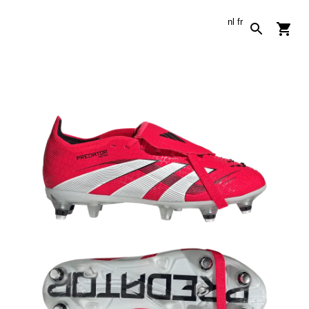
nl
fr