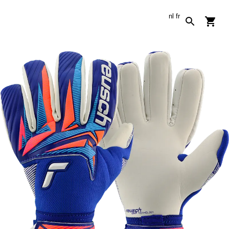
nl
fr