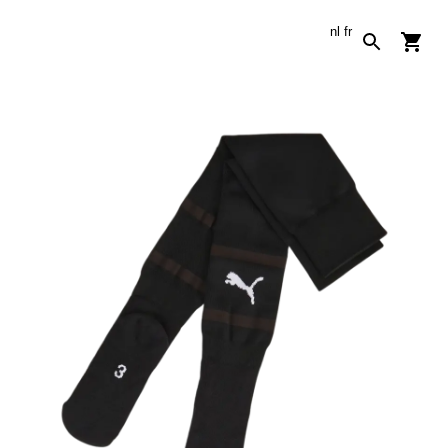
nl
fr