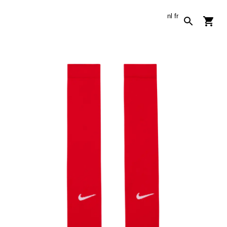
nl
fr