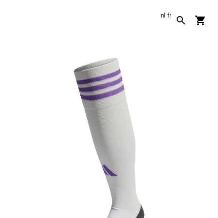
nl
fr