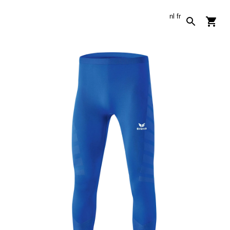
nl
fr