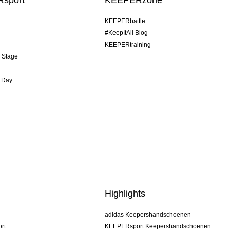
sport
KEEPERzone
KEEPERbattle
#KeepItAll Blog
KEEPERtraining
& Stage
 Day
Highlights
adidas Keepershandschoenen
rt
KEEPERsport Keepershandschoenen