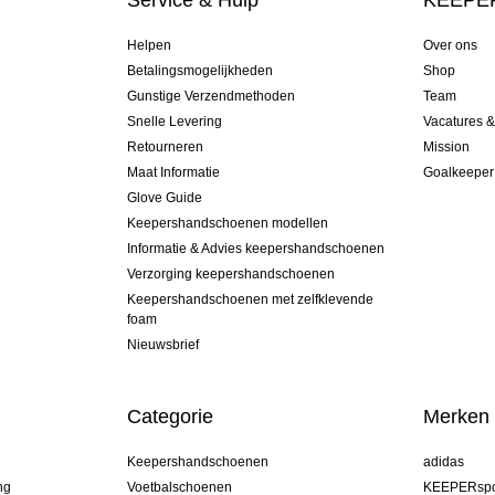
Service & Hulp
KEEPER
Helpen
Over ons
Betalingsmogelijkheden
Shop
Gunstige Verzendmethoden
Team
Snelle Levering
Vacatures 
Retourneren
Mission
Maat Informatie
Goalkeeper
Glove Guide
Keepershandschoenen modellen
Informatie & Advies keepershandschoenen
Verzorging keepershandschoenen
Keepershandschoenen met zelfklevende
foam
Nieuwsbrief
Categorie
Merken
Keepershandschoenen
adidas
ng
Voetbalschoenen
KEEPERspo