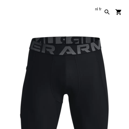
nl
fr