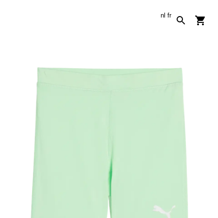
nl
fr