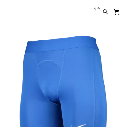
nl
fr