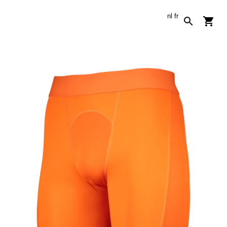
nl
fr