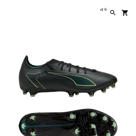
nl
fr