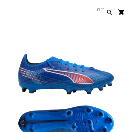
nl
fr