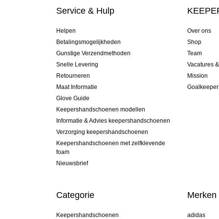
Service & Hulp
KEEPER
Helpen
Over ons
Betalingsmogelijkheden
Shop
Gunstige Verzendmethoden
Team
Snelle Levering
Vacatures 
Retourneren
Mission
Maat Informatie
Goalkeeper
Glove Guide
Keepershandschoenen modellen
Informatie & Advies keepershandschoenen
Verzorging keepershandschoenen
Keepershandschoenen met zelfklevende
foam
Nieuwsbrief
Categorie
Merken
Keepershandschoenen
adidas