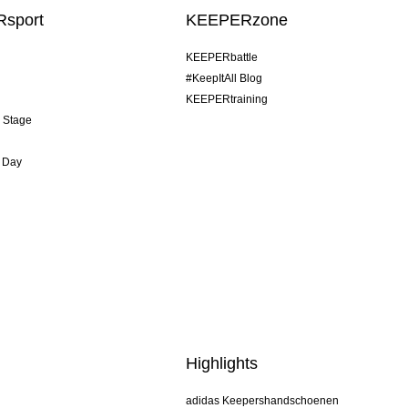
sport
KEEPERzone
KEEPERbattle
#KeepItAll Blog
KEEPERtraining
& Stage
 Day
Highlights
adidas Keepershandschoenen