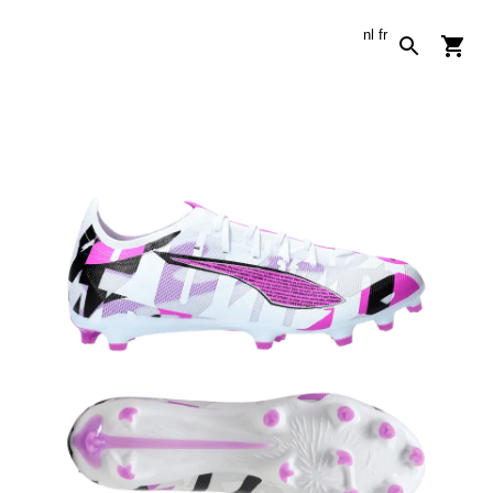
nl
fr