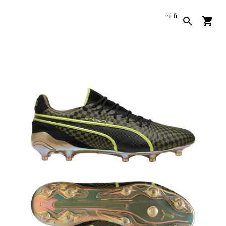
nl
fr