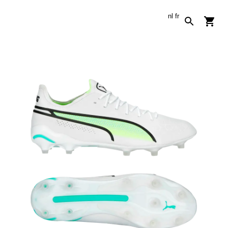
nl
fr