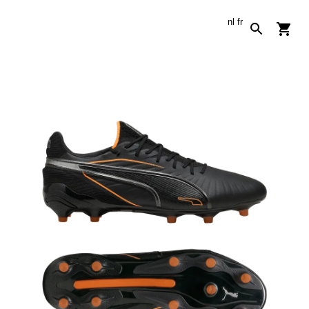
nl
fr