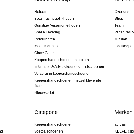
Helpen
Over ons
Betalingsmogelijkheden
Shop
Gunstige Verzendmethoden
Team
Snelle Levering
Vacatures 
Retourneren
Mission
Maat Informatie
Goalkeeper
Glove Guide
Keepershandschoenen modellen
Informatie & Advies keepershandschoenen
Verzorging keepershandschoenen
Keepershandschoenen met zelfklevende
foam
Nieuwsbrief
Categorie
Merken
Keepershandschoenen
adidas
ng
Voetbalschoenen
KEEPERspo