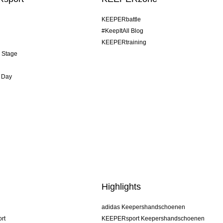
KEEPERbattle
#KeepItAll Blog
KEEPERtraining
& Stage
 Day
Highlights
adidas Keepershandschoenen
rt
KEEPERsport Keepershandschoenen