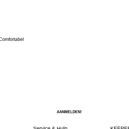
Comfortabel
Service & Hulp
KEEPER