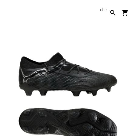
nl
fr