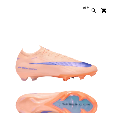
nl
fr