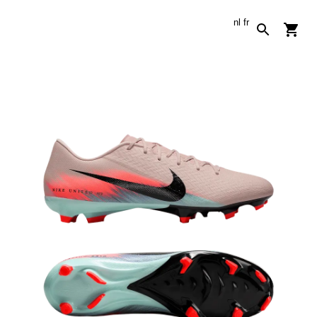
nl
fr