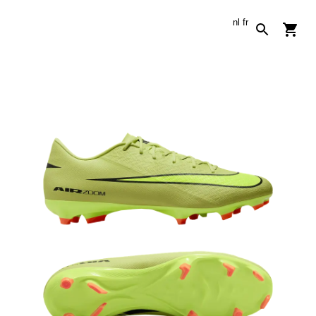
nl
fr