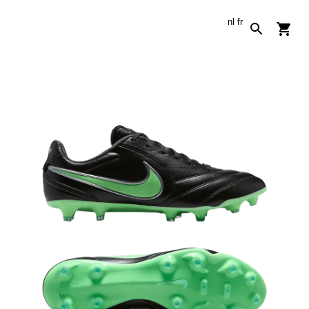
nl
fr