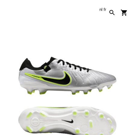
nl
fr