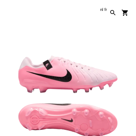
nl
fr