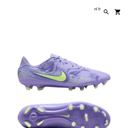
nl
fr