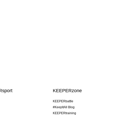
sport
KEEPERzone
KEEPERbattle
#KeepItAll Blog
KEEPERtraining