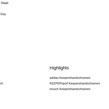
& Stage
 Day
Highlights
adidas Keepershandschoenen
rt
KEEPERsport Keepershandschoenen
reusch Keepershandschoenen
uhlsport Keepershandschoenen
rehab Keepershandschoenen
keeper
NIKE Keepershandschoenen