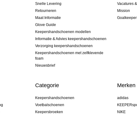
Snelle Levering
Vacatures 
Retourneren
Mission
Maat Informatie
Goalkeeper
Glove Guide
Keepershandschoenen modellen
Informatie & Advies keepershandschoenen
Verzorging keepershandschoenen
Keepershandschoenen met zelfklevende
foam
Nieuwsbrief
Categorie
Merken
Keepershandschoenen
adidas
ng
Voetbalschoenen
KEEPERspo
e
Keepersbroeken
NIKE
Keepershirts
Puma
Keeper Onderkleding Broek
REUSCH
Sells Goal