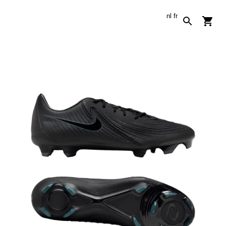
nl
fr