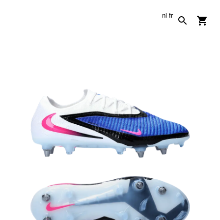
nl
fr