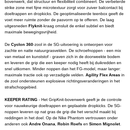
bovenwerk, dat structuur en flexibiliteit combineert. De verbeterde
strike zone met fijne microtextuur zorgt voor zuiver balcontact bij
doeltrappen en dropkicks. De geoptimaliseerde teenbox geeft de
voet meer ruimte zonder de pasvorm op te offeren. De laag
uitgesneden
Flyknit
-kraag omsluit de enkel subtiel en biedt
maximale bewegingsvrijheid.
De
Cyclon 360
-zool in de SG-uitvoering is ontworpen voor
zachte en natte natuurgrasvelden. De schroefnoppen - een mix
van metaal en kunststof - graven zich in de doorweekte bodem
en leveren de grip die een keeper nodig heeft bij duikredden en
snel uitkomen. Minder noppen dan het FG-model, maar langer:
maximale tractie ook op verzadigde velden.
Agility Flex Areas
in
de zool ondersteunen explosieve richtingsveranderingen in het
strafschopgebied.
KEEPER RATING
- Het GripKnit-bovenwerk geeft je de controle
voor nauwkeurige doeltrappen en geplaatste dropkicks. De SG-
noppen leveren op nat gras de grip die het verschil maakt bij
reddingen in het doel. Op de Nike Phantom vertrouwen onder
anderen ook
Andre Onana
,
Robin Roefs
en
Simon Mignolet
.