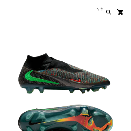
nl
fr