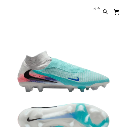
nl
fr