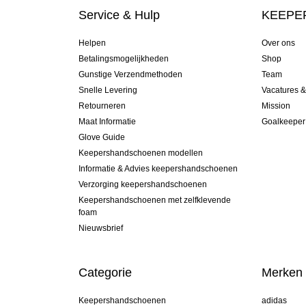
Service & Hulp
KEEPER
Helpen
Over ons
Betalingsmogelijkheden
Shop
Gunstige Verzendmethoden
Team
Snelle Levering
Vacatures 
Retourneren
Mission
Maat Informatie
Goalkeeper
Glove Guide
Keepershandschoenen modellen
Informatie & Advies keepershandschoenen
Verzorging keepershandschoenen
Keepershandschoenen met zelfklevende
foam
Nieuwsbrief
Categorie
Merken
Keepershandschoenen
adidas