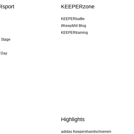
sport
KEEPERzone
KEEPERbattle
#KeepItAll Blog
KEEPERtraining
& Stage
 Day
Highlights
adidas Keepershandschoenen