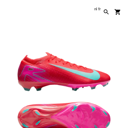
nl
fr