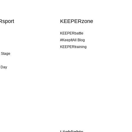
sport
KEEPERzone
KEEPERbattle
#KeepItAll Blog
KEEPERtraining
& Stage
 Day