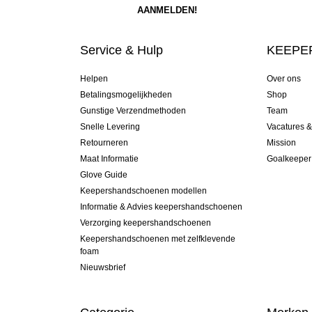
Service & Hulp
KEEPER
Helpen
Over ons
Betalingsmogelijkheden
Shop
Gunstige Verzendmethoden
Team
Snelle Levering
Vacatures 
Retourneren
Mission
Maat Informatie
Goalkeeper
Glove Guide
Keepershandschoenen modellen
Informatie & Advies keepershandschoenen
Verzorging keepershandschoenen
Keepershandschoenen met zelfklevende
foam
Nieuwsbrief