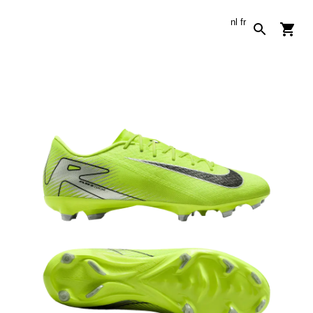
nl
fr